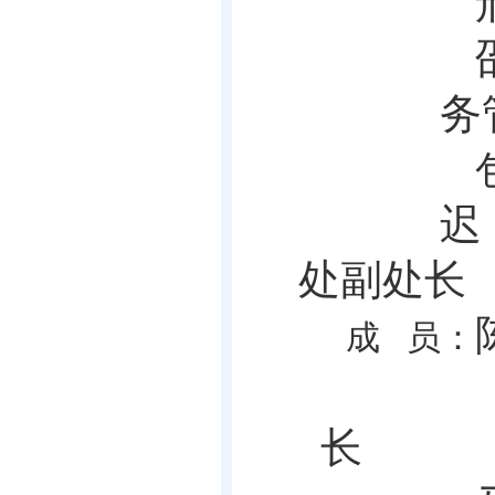
务
迟
处副处
长
成
员：
杨
长