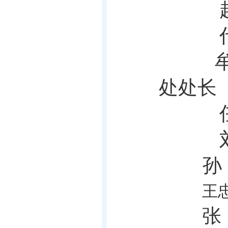
赵
处处
长
任
孙
王
张