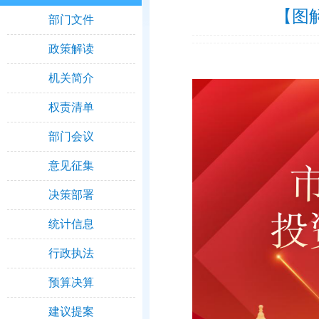
【图
部门文件
政策解读
机关简介
权责清单
部门会议
意见征集
决策部署
统计信息
行政执法
预算决算
建议提案