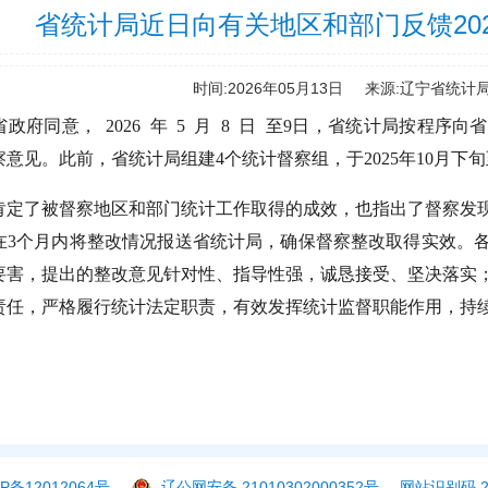
省统计局近日向有关地区和部门反馈20
时间:2026年05月13日
来源:辽宁省统计
省政府同意，
2026
年
5
月
8
日
至
9
日，省统计局按程序向省
察意见。此前，省统计局组建
4
个统计督察组，于
2025
年
10
月下旬
肯定了被督察地区和部门统计工作取得的成效，也指出了督察发
在
3
个月内将整改情况报送省统计局，确保督察整改取得实效。
要害，提出的整改意见针对性、指导性强，诚恳接受、坚决落实
责任，严格履行统计法定职责，有效发挥统计监督职能作用，持
P备12012064号
辽公网安备 21010302000352号
网站识别码 21