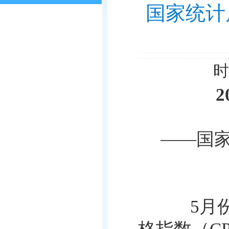
国家统计
时
2
——国
5
月