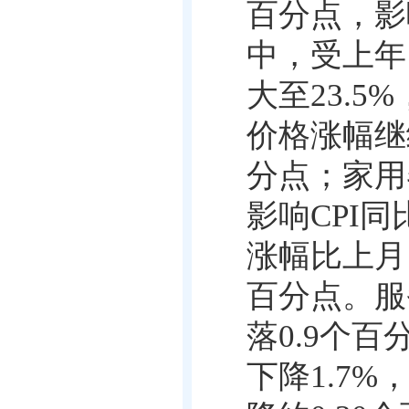
百分点，影
中，受上年
大至
23.5%
价格涨幅继
分点；家用
影响
CPI
同
涨幅比上月
百分点。服
落
0.9
个百
下降
1.7%