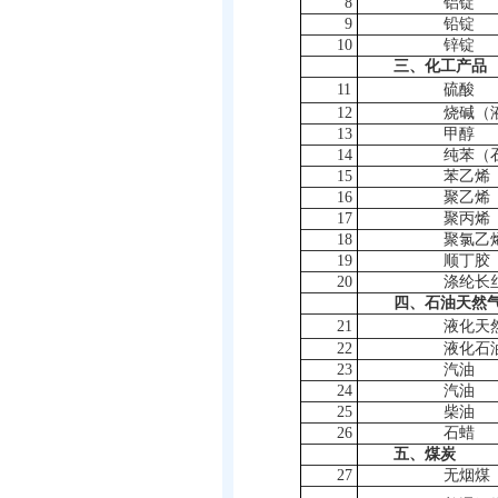
8
铝锭
9
铅锭
10
锌锭
三、化工产品
11
硫酸
12
烧碱（
13
甲醇
14
纯苯（
15
苯乙烯
16
聚乙烯（
17
聚丙烯
18
聚氯乙
19
顺丁胶
20
涤纶长
四、石油天然
21
液化天
22
液化石
23
汽油
24
汽油
25
柴油
26
石蜡
五、煤炭
27
无烟煤