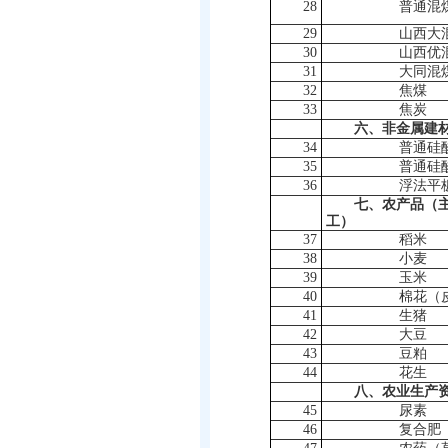
28
普通混
29
山西大
30
山西优
31
大同混
32
焦煤
33
焦炭
六、非金属建
34
普通硅
35
普通硅
36
浮法平
七、农产品（
工）
37
稻米
38
小麦
39
玉米
40
棉花（
41
生猪
42
大豆
43
豆粕
44
花生
八、农业生产
45
尿素
46
复合肥