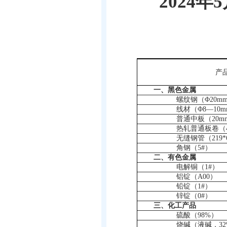
2024
年
5
产
一、黑色金属
螺纹钢（Φ
20mm
线材（Φ
8
—
10m
普通中板（
20m
热轧普通板卷（
无缝钢管（
219*
角钢（
5#
）
二、有色金属
电解铜（
1#
）
铝锭（
A00
）
铅锭（
1#
）
锌锭（
0#
）
三、化工产品
硫酸（
98%
）
烧碱（液碱，
3