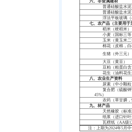
六、非金属建材
普通硅酸盐水泥
普通硅酸盐水泥
浮法平板玻璃（
七、农产品（主要用于
稻米（粳稻米）
小麦（国标三等
玉米（黄玉米二
棉花（皮棉，白
生猪（外三元）
大豆（黄豆）
豆粕（粗蛋白含
花生（油料花生
八、农业生产资料
尿素（中小颗粒
复合肥（硫酸钾
45%
）
农药（草甘膦，
九、林产品
天然橡胶（标准
纸浆（进口针叶
瓦楞纸（
AA
级
1
注：上期为
2024
年
5
月中