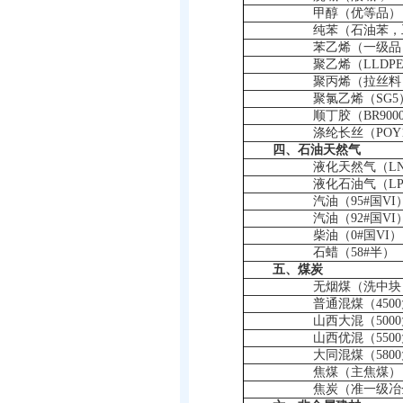
甲醇（优等品）
纯苯（石油苯，
苯乙烯（一级品
聚乙烯（
LLDP
聚丙烯（拉丝料
聚氯乙烯（
SG5
顺丁胶（
BR900
涤纶长丝（
POY
四、石油天然气
液化天然气（
L
液化石油气（
L
汽油（
95#
国
VI
汽油（
92#
国
VI
柴油（
0#
国
VI
）
石蜡（
58#
半）
五、煤炭
无烟煤（洗中块
普通混煤（
4500
山西大混（
5000
山西优混（
5500
大同混煤（
5800
焦煤（主焦煤）
焦炭（准一级冶