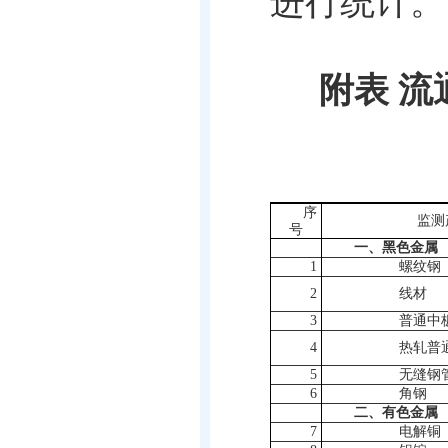
进行统计。
附表 
序
监测
号
一、黑色金属
1
螺纹钢
2
线材
3
普通中
4
热轧普
5
无缝钢
6
角钢
二、有色金属
7
电解铜